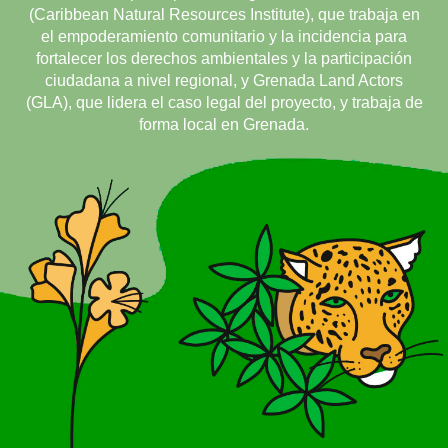
(Caribbean Natural Resources Institute), que trabaja en
el empoderamiento comunitario y la incidencia para
fortalecer los derechos ambientales y la participación
ciudadana a nivel regional, y Grenada Land Actors
(GLA), que lidera el caso legal del proyecto, y trabaja de
forma local en Grenada.