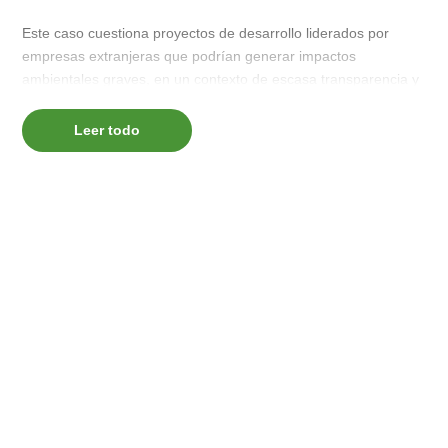
Este caso cuestiona proyectos de desarrollo liderados por
empresas extranjeras que podrían generar impactos
ambientales graves, en un contexto de escasa transparencia y
falta de participación ciudadana. Liderado por Grenada Land
Actors, el caso destaca la importancia del Acuerdo de Escazú y
Leer todo
sus principios de acceso a la información ambiental, la
participación pública en la toma de decisiones, y el acceso
judicial en materia ambiental.