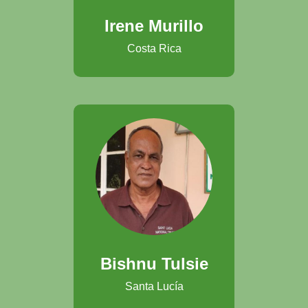
Irene Murillo
Costa Rica
Bishnu Tulsie
Santa Lucía