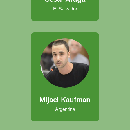
El Salvador
Mijael Kaufman
Argentina