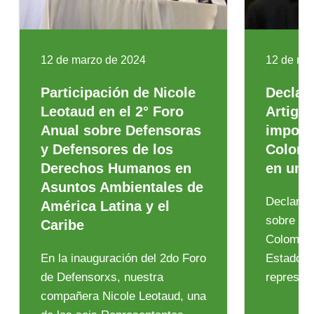
12 de marzo de 2024
12 de ma
Participación de Nicole
Declar
Leotaud en el 2° Foro
Artiga 
Anual sobre Defensoras
import
y Defensores de los
Colomb
Derechos Humanos en
en un 
Asuntos Ambientales de
Declarac
América Latina y el
sobre la
Caribe
Colombia
En la inauguración del 2do Foro
Estado pa
de Defensorxs, nuestra
represen
compañera Nicole Leotaud, una