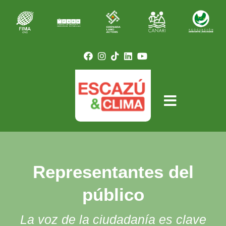
Representantes del
público
La voz de la ciudadanía es clave